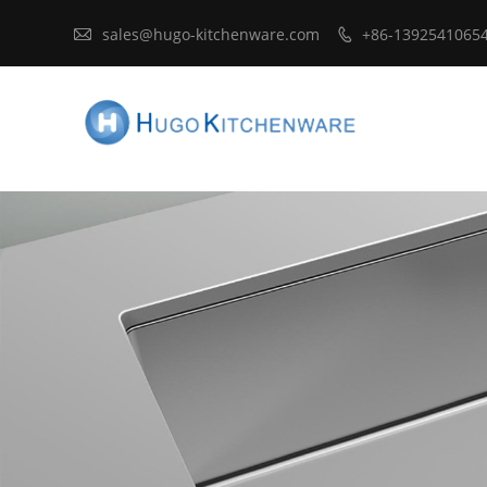

sales@hugo-kitchenware.com
+86-1392541065
