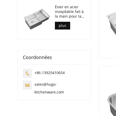
Évier en acier
inoxydable fait à
la main pour la
cuisine
plus
Coordonnées
+86-13925410654

sales@hugo-

kitchenware.com