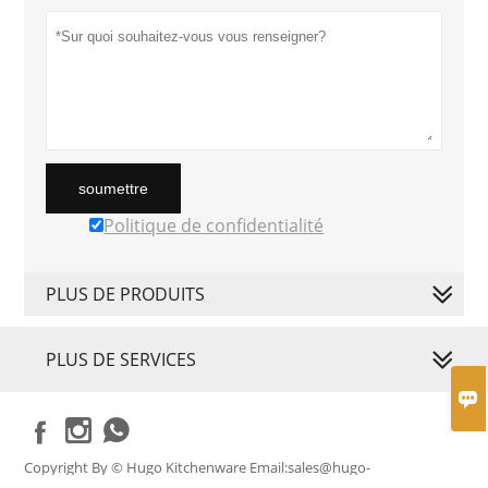
soumettre
Politique de confidentialité
PLUS DE PRODUITS
PLUS DE SERVICES




Copyright By © Hugo Kitchenware Email:sales@hugo-
kitchenware.com Tel:+86-13925410654