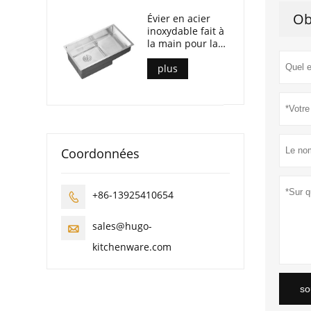
Ob
Évier en acier
inoxydable fait à
la main pour la
cuisine
plus
Coordonnées
+86-13925410654

sales@hugo-

kitchenware.com
so