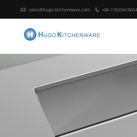

sales@hugo-kitchenware.com
+86-1392541065
